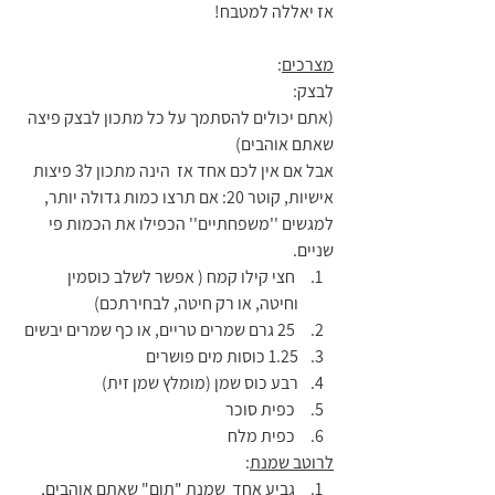
אז יאללה למטבח!
מצרכים
:
לבצק: 
(אתם יכולים להסתמך על כל מתכון לבצק פיצה 
שאתם אוהבים)
אבל אם אין לכם אחד אז  הינה מתכון ל3 פיצות 
אישיות, קוטר 20: אם תרצו כמות גדולה יותר, 
למגשים ''משפחתיים'' הכפילו את הכמות פי 
שניים.
 חצי קילו קמח ( אפשר לשלב כוסמין 
וחיטה, או רק חיטה, לבחירתכם)
 25 גרם שמרים טריים, או כף שמרים יבשים
1.25 כוסות מים פושרים
רבע כוס שמן (מומלץ שמן זית)
 כפית סוכר
 כפית מלח
לרוטב שמנת
:
 גביע אחד  שמנת "תום" שאתם אוהבים, 