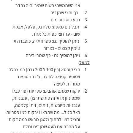
אני השתמשתי בשום שמיר והיה נהדר
  כף וחצי שמן זית
רבע כוס כוס מים
 תבלינים מאסט: מלח גס, פלפל, אבקת 
שום - עד חצי כפית כל אחד.
 ניתן להוסיף גם: פטרוזיליה, כוסברה או 
טימין קצוצים - כצרור
ניתן להוסיף גם - כף שמרי בירה
למעל
:
חצי קופסא (בין 100 ל 200 גרם) כמוצרלה 
ויטופיה קפואה לפיצה, צ'דר ויטופית 
מגורדת לפיצה
ירקות שאתם אוהבים: פטריות (פורטבלו 
שמפיניון או איזה סוג שתרצו) , עגבניות, 
עגבניות מיובשות, זיתים, זיתי קלמטה, 
בצל סגול... מה שתרצו ! ירקות כמו פטריות 
וחציל רצוי לחתוך ולטגן מראש כמה דקות 
על מחבת עם מעט שמן זית ומלח