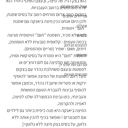
הוא בצק רגיל של פיצה, ובעצם השינוי היחיד הוא 
אוכל חורפי ומנחם
שלא משתמשים ברוטב העגבניות. 
במקום רוטב אדום מורחים רוטב על בסיס שמנת, 
גם ילדים אוהבים
ולכן היום אנחנו נכין פיצה ביאנקה עם שמנת 
איטלקי
''תום'' ויטופית. 
למי שלא מכיר, השמנת ''תום'' הויטופית מגיעה 
סלטים
בכמה טעמים - קלאסית (טבעית ללא תוספות), 
לנמנעים מגלוטן
זיתים, ושום - שמיר (טריים ומהממים).
מתוקים
השמנת "תום" היא ממרח על בסיס קשיו וסויה, 
ומתאימה חוץ מלפיצה גם לסנדוויצ'ים או 
עם הגבינות שלנו =]
לפסטות ובעצם משתלבת נהדר עם בצקים
מתכונים חגיגיים
מעל רוטב השמנת של הפיצה אפשר להוסיף 
ירקות או פטריות שיעבדו נהדר, וכמובן אפשר 
להוסיף גבינות להגברת הטעם המושחת 
והגבינתי, כמו גבינת הכמוצרלה שלנו לפיצה, 
לאפיה ולהקרמה. 
הפיצה ביאנקה היא מנה כיפית ביותר גם לילדים 
וגם למבוגרים ! ואפשר בכיף להכין אותה ללא 
גלוטן, על בסיס בצק פיצה ללא גלוטן=]