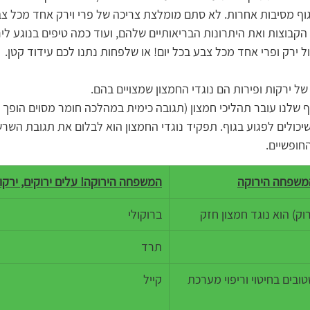
גוף מסיבות אחרות. לא סתם מומלצת צריכה של פרי וירק אחד מכל צבע
בוצות ואת היתרונות הבריאותיים שלהם, ועוד כמה טיפים בנוגע לירק
ל ירק ופרי אחד מכל צבע בכל יום! או שלפחות נתנו לכם עידוד קטן.
ל ירקות ופירות הם נוגדי החמצון שמצויים בהם. 
ף שלנו עובר תהליכי חמצון (תגובה כימית במהלכה חומר מסוים הופך
שיכולים לפגוע בגוף. תפקיד נוגדי החמצון הוא לבלום את תגובת השר
חופשיים. 
המשפחה הירוקה
המשפחה הירוקה! עלים ירוקים, ירקות
וק) הוא נוגד חמצון חזק
ברוקולי
תרד
 בויטמין K וויטמין E שטובים בחיטוי וריפוי מערכת 
קייל