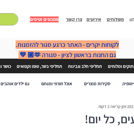
משלוחים
אירועים
צרו קשר
מתכונים וטיפים
נו
לקוחות יקרים - האתר כרגע סגור להזמנות.
גם החנות בראשון לציון - סגורה 🫶🏼 💚
וקים ומלוחים
תחליפי חלב וגבינות
תחליפי בשר, טופו וקפואים
כושר ו
יטופיה
סקירות מוצרים
אוכל חורפי ומנחם
גם ילדים אוהבים
זמן קריאה 2 דקות
ם הגבינות שלנו =]
מתכונים חגיגיים
, כל יום!