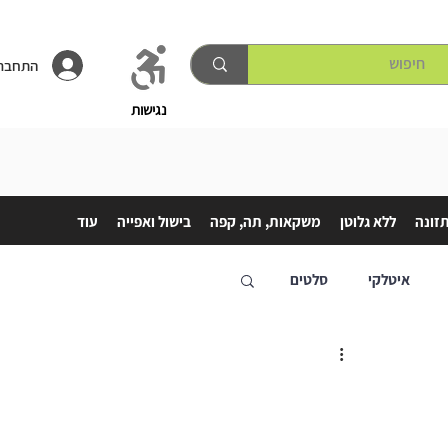
התחברו
נגישות
תזונה
ללא גלוטן
משקאות, תה, קפה
בישול ואפייה
עוד
איטלקי
סלטים