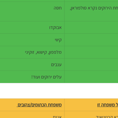
ת הירוקים נקרא סולפוראן, 
חסה 
אבוקדו
קיווי
מלפפון, קישוא, זוקיני
ענבים
עלים ירוקים ועוד!
ל משפחה זו
משפחת הכתומים/צהובים 
א קרטנואיד
אננס