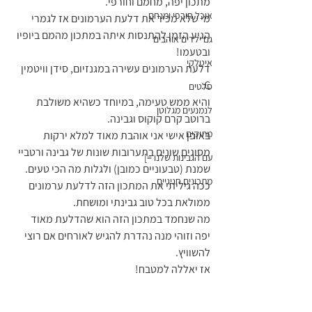
מתכון יפה, מחמם וחורפי. 
אוכל חורפי ומנחם
מי שלא מכיר את דלעת הערמונים אז לגמרי 
הגיע הזמן להתנסות איתה במתכון מהמם ביופיו 
גם ילדים אוהבים
ובטעמו! 
איטלקי
דלעת הערמונים עשירה במגנזיום, סידן וויטמין 
C. 
סלטים
והיא ממש טעימה, במיוחד כשהיא משולבת 
לנמנעים מגלוטן
ברוטב קרם קוקוס וגבינה. 
מתוקים
באופן אישי אני אוהבת מאוד למלא ירקות 
מסוגים שונים בתערובות שונות של גבינה ורטביי 
עם הגבינות שלנו =]
שמנת (טבעוניים כמובן) ולגלות מה הכי טעים. 
מתכונים חגיגיים
ככה גיליתי את המתכון הזה לדלעת ערמונים 
ממולאת בכל טוב גבינתי ומושחת. 
מה שנחמד במתכון הזה הוא שהדלעת מאוד 
יפה וזוהי מנה נהדרת להגיש לאורחים אם רוצי 
להשוויץ. 
אז יאללה למטבח!