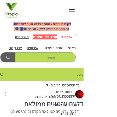
לקוחות יקרים - האתר כרגע סגור להזמנות.
גם החנות בראשון לציון - סגורה 🫶🏼 💚
מתכונים וטיפים
משלוחים
עגלת קניות
ראשי
הסיפור שלנו
אירועים
צרו קשר
פוסט
כל המתכונים והטיפים
רותם גרינבוים
כל המתכונים והטיפים
20 בינו׳ 2022
זמן קריאה 2 דקות
דלעת ערמונים ממולאת
פינת הטיפים של ויטופיה
דלעת ערמונים ממולאת בקרם גבינתי טעים, 
סקירות מוצרים