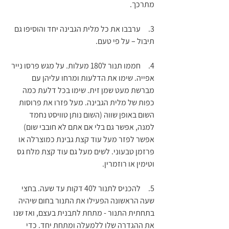
מתרכך. 
3.     ערבבו את כל מלית הגבינה יחד והוסיפו גם 
תיבול – על פי טעם. 
4.     חממו תנור ל180 מעלות. על מגש פרסו נייר 
אפייה. שימו את הדלעות ומרחו עליהן עם 
מברשת מעט שמן זית. שימו בכל דלעת כמה 
כפות של מלית הגבינה. מעל פזרו את פרוסות 
השום באופן שווה (השום נותן טוויסט נחמד 
למנה, אפשר גם בלי אם אתם לא חובבי שום)  
אפשר לפזר מעל עוד קצת גבינת כמוצרלה או 
פרזמן טבעוני. לשים מעל גם עוד קצת מלח גס 
וטימין או רוזמרין. 
5.     להכניס לתנור ל40 דקות עד שעה. בחצי 
שעה הראשונה הפעילו את התנור בחום שיהיה 
בתחתית התנור - מתחת לתבנית בעצם, ואז שנו 
את ההגדרה שלו ללמעלה ומתחת יחד. כדי 