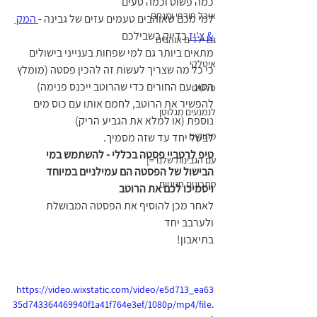
כמה פשוט וכמה טעים
אוכל חורפי ומנחם
למי מכם שאוהבים טעמים עזים של גבינה -
 המק 
& צ'יז
 בדיוק בשבילכם
גם ילדים אוהבים
מתאים ביותר גם למי שפחות בענייני בישולים
איטלקי
כי כל מה שצריך לעשות זה להכין פסטה (מומלץ 
הסוג עם החורים כדי שהרוטב ייכנס פנימה)
סלטים
להפשיר את הרוטב, לחמם אותו עם כוס מים 
לנמנעים מגלוטן
נוספת (או למלא את הגביע הריק)
מתוקים
לבשל יחד עד שזה מסמיך. 
טיפ לרטביי פסטה בכללי - להשתמש במי 
עם הגבינות שלנו =]
הבישול של הפסטה הם עמילניים במיוחד 
מתכונים חגיגיים
ויסמיכו לכם את הרוטב 
לאחר מכן להוסיף את הפסטה המבושלת 
ולערבב יחד
בתיאבון! 
https://video.wixstatic.com/video/e5d713_ea63
35d743364469940f1a41f764e3ef/1080p/mp4/file.