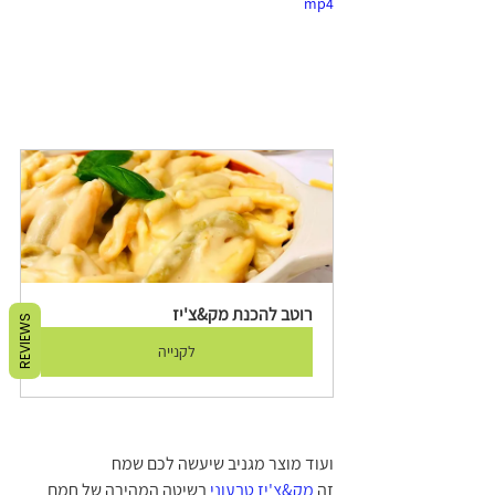
mp4
רוטב להכנת מק&צ'יז
REVIEWS
לקנייה
ועוד מוצר מגניב שיעשה לכם שמח
זה 
מק&צ'יז טבעוני 
בשיטה המהירה של חמם 