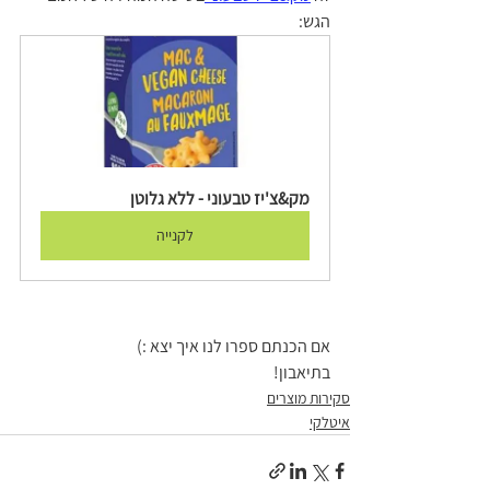
הגש: 
מק&צ'יז טבעוני - ללא גלוטן
לקנייה
אם הכנתם ספרו לנו איך יצא :) 
בתיאבון!
סקירות מוצרים
איטלקי