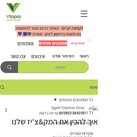
לקוחות יקרים - האתר כרגע סגור להזמנות.
גם החנות בראשון לציון - סגורה 🫶🏼 💚
מתכונים וטיפים
משלוחים
עגלת קניות
ראשי
הסיפור שלנו
אירועים
צרו קשר
פוסט
כל המתכונים והטיפים
Sigalit Turjeman Eliraz
כל המתכונים והטיפים
30 בדצמ׳ 2021
זמן קריאה 1 דקות
איך להכין את המק&צ'יז שלנו
פינת הטיפים של ויטופיה
סקירות מוצרים