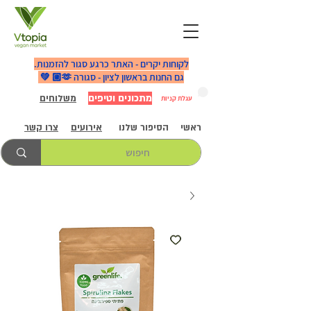
לקוחות יקרים - האתר כרגע סגור להזמנות.
גם החנות בראשון לציון - סגורה 🫶🏼 💚
מתכונים וטיפים
משלוחים
עגלת קניות
ראשי
הסיפור שלנו
אירועים
צרו קשר