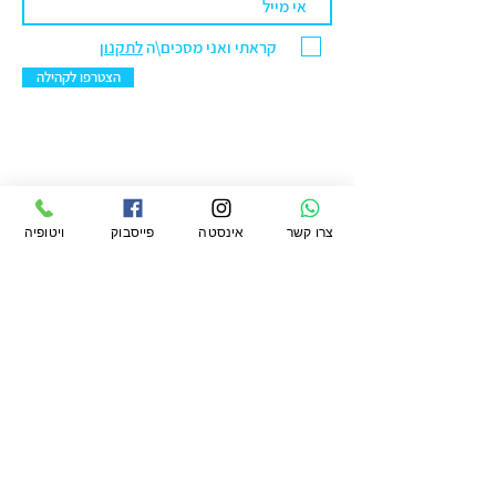
קראתי ואני מסכים\ה
לתקנון
הצטרפו לקהילה
ויטופיה מרקט בע"מ
צרו קשר
אינסטה
פייסבוק
ויטופיה
סניף ראשל"צ: הנחשול 30 מרכז ראשונים.
טלפון:
076-5422299
מייל:
office@vtopiamarket.com
ראשי
החשבון שלי
תקנון
חיפוש
העגלה שלי
תקנון מועדון
משלוחים
אודות
ההזמנות שלי
פרטיות
מגזין
הארנק שלי
החזרות
ויטופיה
הצהרת נגישות
לעסקים קטלוג
קמעונאי ומוסדי