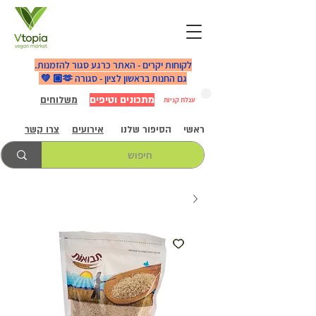
לקוחות יקרים - האתר כרגע סגור להזמנות.
גם החנות בראשון לציון - סגורה 🫶🏼 💚
מתכונים וטיפים
משלוחים
עגלת קניות
ראשי
הסיפור שלנו
אירועים
צרו קשר