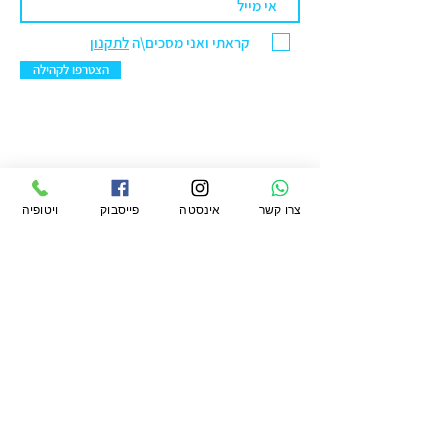
קראתי ואני מסכים\ה
לתקנון
הצטרפו לקהילה
ויטופיה מרקט בע"מ
צרו קשר
אינסטה
פייסבוק
ויטופיה
סניף ראשל"צ: הנחשול 30 מרכז ראשונים.
טלפון:
076-5422299
מייל:
office@vtopiamarket.com
ראשי
החשבון שלי
תקנון
חיפוש
העגלה שלי
תקנון מועדון
משלוחים
אודות
ההזמנות שלי
פרטיות
מגזין
הארנק שלי
החזרות
ויטופיה
הצהרת נגישות
לעסקים קטלוג
קמעונאי ומוסדי