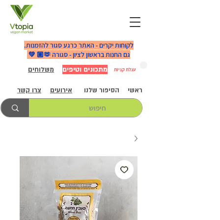
לקוחות יקרים - האתר כרגע סגור להזמנות.
גם החנות בראשון לציון - סגורה 🫶🏼 💚
מתכונים וטיפים
משלוחים
עגלת קניות
ראשי
הסיפור שלנו
אירועים
צרו קשר