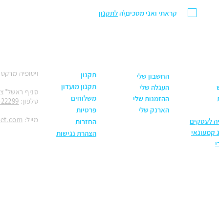
קראתי ואני מסכים\ה
לתקנון
ויטופיה מרקט
תקנון
החשבון שלי
תקנון מועדון
העגלה שלי
סניף ראשל"צ: הנחשול 30
משלוחים
ההזמנות שלי
טלפון:
422299
הארנק שלי
פרטיות
מייל:
ket.com
יה לעסקים
החזרות
 קמעונאי
הצהרת נגישות
י