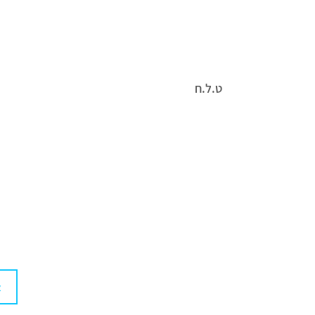
ט.ל.ח
הנתונים המדויקים מופיעים על גבי המוצר, אין להסת
התמונות והתאריכים המופיעים הינם להמחשה בלבד 