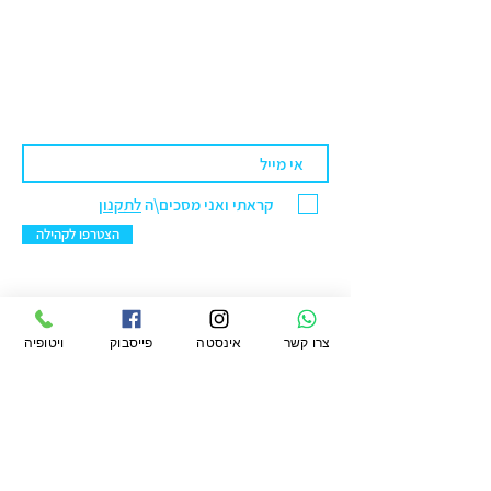
להמחשה בלבד ואין להסתמך עליהם.
קראתי ואני מסכים\ה
לתקנון
הצטרפו לקהילה
צרו קשר
אינסטה
פייסבוק
ויטופיה
ויטופיה מרקט בע"מ
סניף ראשל"צ: הנחשול 30 מרכז ראשונים.
טלפון:
076-5422299
מייל:
office@vtopiamarket.com
ראשי
החשבון שלי