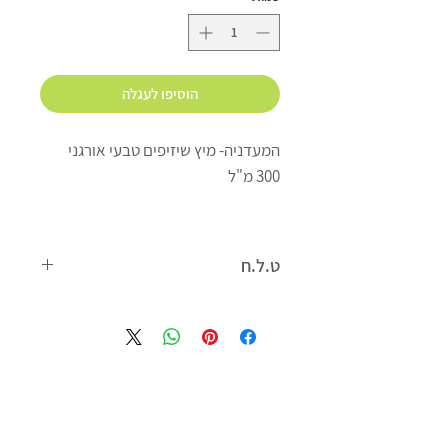
הוסיפו לעגלה
המעדניה- מיץ שיזיפים טבעי אורגני
300 מ"ל
ללא תוספת סוכר
100% אורגני
ט.ל.ח
הנתונים המדויקים מופיעים על גבי
המוצר, אין להסתמך על הפירוט המופיע
באתר, יתכנו טעויות או אי התאמות, יש
לקרוא את המופיע על גבי אריזת המוצר
לפני השימוש.
התמונות והתאריכים המופיעים הינם