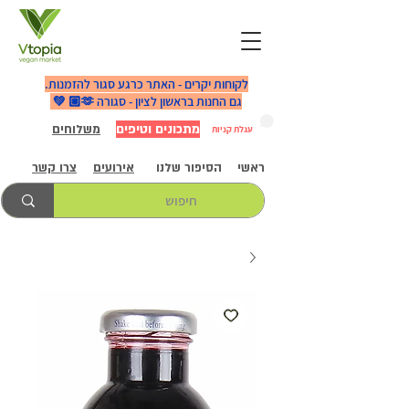
לקוחות יקרים - האתר כרגע סגור להזמנות.
גם החנות בראשון לציון - סגורה 🫶🏼 💚
מתכונים וטיפים
משלוחים
עגלת קניות
ראשי
הסיפור שלנו
אירועים
צרו קשר