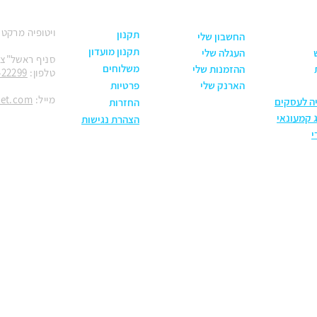
ויטופיה מרקט
תקנון
החשבון שלי
תקנון מועדון
העגלה שלי
סניף ראשל"צ: הנחשול 30
משלוחים
ההזמנות שלי
טלפון:
422299
הארנק שלי
פרטיות
מייל:
ket.com
יה לעסקים
החזרות
 קמעונאי
הצהרת נגישות
י