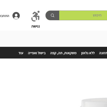
התחברו
נגישות
תזונה
ללא גלוטן
משקאות, תה, קפה
בישול ואפייה
עוד