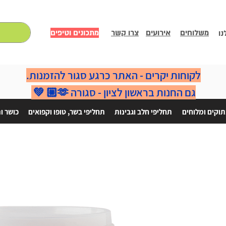
משלוחים
אירועים
צרו קשר
מתכונים וטיפים
נו
לקוחות יקרים - האתר כרגע סגור להזמנות.
גם החנות בראשון לציון - סגורה 🫶🏼 💚
וקים ומלוחים
תחליפי חלב וגבינות
תחליפי בשר, טופו וקפואים
כושר ו