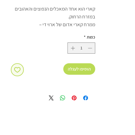
קארי הוא אחד המאכלים הנפוצים והאהובים
במזרח הרחוק.
ממרח קארי אדום של ארוי די –
יתרונות:
כמות
*
ללא גלוטן ללא צבעי מאכל ללא מונוסודיום
גלוטומט ללא חומרים משמרים ללא תוספת
סוכר
הוסיפו לעגלה
רכיבים: צ'ילי אדום,יבש (21%), שום, למון
גראס, בצלצלי שאלוט, מלח, גלנגל, כפיר ליים,
כמון, זרעי כוסברה, כורכום.
תכולה: 400 גרם
כשר לפסח-פרווה לאוכלי קטניות בלבד
בהשגחת בד"ץ בית יוסף ובאישור הרבנות
הראשית לישראל.