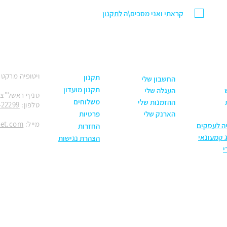
קראתי ואני מסכים\ה
לתקנון
ויטופיה מרקט
תקנון
החשבון שלי
תקנון מועדון
העגלה שלי
סניף ראשל"צ: הנחשול 30
משלוחים
ההזמנות שלי
טלפון:
422299
הארנק שלי
פרטיות
מייל:
ket.com
יה לעסקים
החזרות
 קמעונאי
הצהרת נגישות
י