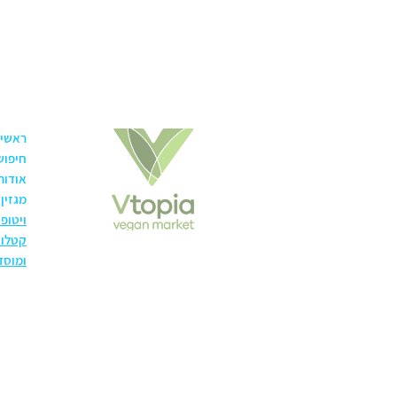
המינרל.
הליפוזום מגן על המגנזיום מפני התפרקות
במערכת העיכול.
LIPO MAG אינו גורם לתופעות לוואי
במערכת העיכול.
LIPO MAG אינו יוצר אינטראקציה עם
מזונות אחרים אשר מעכבים ספיגת מגנזיום
ראשי
חיפוש
כמו מוצרי חלב, קפאין, חומצה פיטית ועוד.
אודות
מתאים לאנשים הסובלים מבעיות ספיגה.
מגזין
בטוח לשימוש קצר או ארוך טווח, על פי
ויטופ
המלצת מטפל.
קטלוג
מתאים לספורטאים.
ומוסד
בטעם ניטרלי – ללא סוכר, ללא ממתיקים
מלאכותיים וללא חומרי טעם וריח.
ללא רכיבים מן החי, מתאים לצמחונים
וטבעונים.