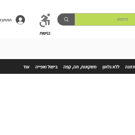
התחברו
נגישות
תזונה
ללא גלוטן
משקאות, תה, קפה
בישול ואפייה
עוד