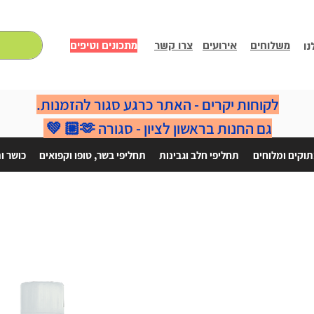
משלוחים
אירועים
צרו קשר
מתכונים וטיפים
נו
לקוחות יקרים - האתר כרגע סגור להזמנות.
גם החנות בראשון לציון - סגורה 🫶🏼 💚
וקים ומלוחים
תחליפי חלב וגבינות
תחליפי בשר, טופו וקפואים
כושר ו