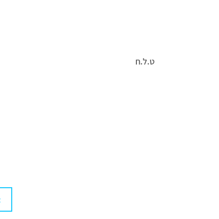
ט.ל.ח
הנתונים המדויקים מופיעים על גבי המוצר, אין להסת
התמונות והתאריכים המופיעים הינם להמחשה בלבד 