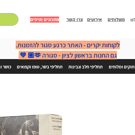
משלוחים
אירועים
צרו קשר
מתכונים וטיפים
נו
לקוחות יקרים - האתר כרגע סגור להזמנות.
גם החנות בראשון לציון - סגורה 🫶🏼 💚
וקים ומלוחים
תחליפי חלב וגבינות
תחליפי בשר, טופו וקפואים
כושר ו