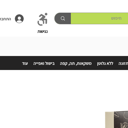
התחברו
נגישות
תזונה
ללא גלוטן
משקאות, תה, קפה
בישול ואפייה
עוד