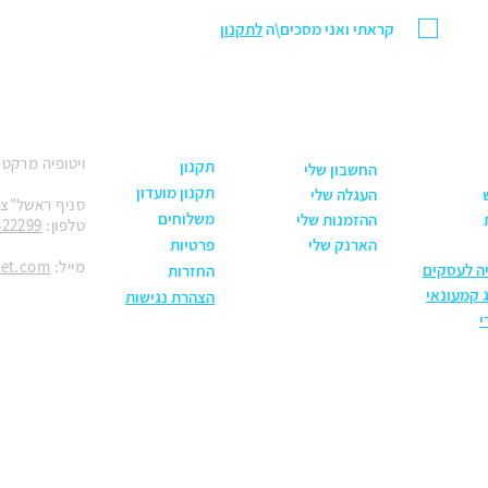
קראתי ואני מסכים\ה
לתקנון
ויטופיה מרקט
תקנון
החשבון שלי
תקנון מועדון
העגלה שלי
סניף ראשל"צ: הנחשול 30
משלוחים
ההזמנות שלי
טלפון:
422299
הארנק שלי
פרטיות
מייל:
ket.com
יה לעסקים
החזרות
 קמעונאי
הצהרת נגישות
י