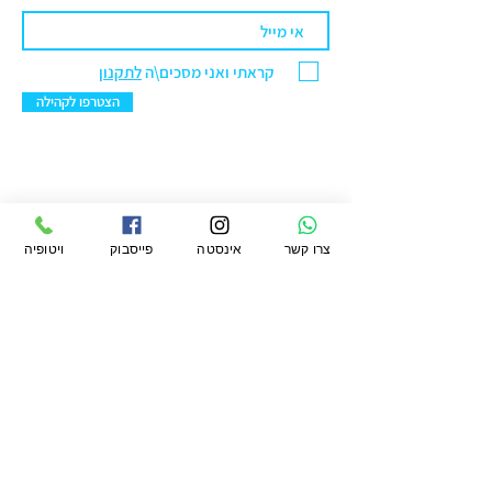
מאכל), שקיק שמן תיבול -3.2% (שמן
דקל) שקיק ירק – 2.85% גזר תירס
קראתי ואני מסכים\ה
לתקנון
ועירית.
הצטרפו לקהילה
ויטופיה מרקט בע"מ
צרו קשר
אינסטה
פייסבוק
ויטופיה
סניף ראשל"צ: הנחשול 30 מרכז ראשונים.
טלפון:
076-5422299
מייל:
office@vtopiamarket.com
ראשי
החשבון שלי
תקנון
חיפוש
העגלה שלי
תקנון מועדון
משלוחים
אודות
ההזמנות שלי
פרטיות
מגזין
הארנק שלי
החזרות
ויטופיה
הצהרת נגישות
לעסקים קטלוג
קמעונאי ומוסדי