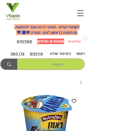
לקוחות יקרים - האתר כרגע סגור להזמנות.
גם החנות בראשון לציון - סגורה 🫶🏼 💚
מתכונים וטיפים
משלוחים
עגלת קניות
ראשי
הסיפור שלנו
אירועים
צרו קשר