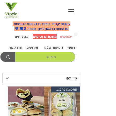
לקוחות יקרים - האתר כרגע סגור להזמנות.
גם החנות בראשון לציון - סגורה 🫶🏼 💚
מתכונים וטיפים
משלוחים
עגלת קניות
ראשי
הסיפור שלנו
אירועים
צרו קשר
התמונה להמחשה