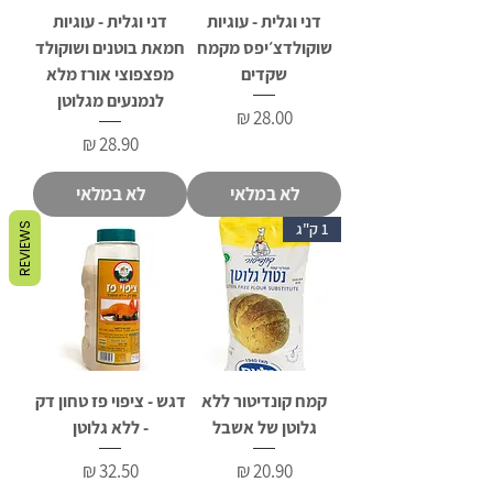
דני וגלית - עוגיות
דני וגלית - עוגיות
שוקולדצ׳יפס מקמח
חמאת בוטנים ושוקולד
שקדים
מפצפוצי אורז מלא
לנמנעים מגלוטן
מחיר
מחיר
לא במלאי
לא במלאי
1 ק"ג
REVIEWS
קמח קונדיטור ללא
דגש - ציפוי פז טחון דק
גלוטן של אשבל
- ללא גלוטן
מחיר
מחיר