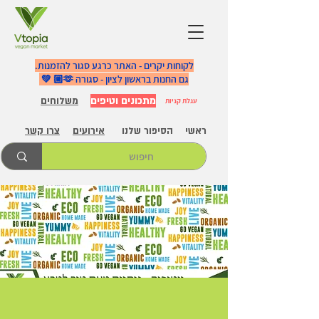
לקוחות יקרים - האתר כרגע סגור להזמנות.
גם החנות בראשון לציון - סגורה 🫶🏼 💚
מתכונים וטיפים
משלוחים
עגלת קניות
ראשי
הסיפור שלנו
אירועים
צרו קשר