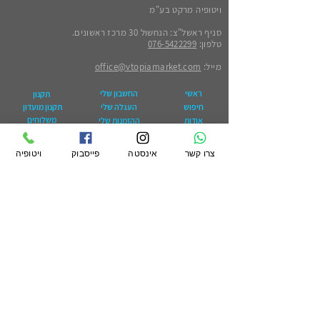
ויטופיה מרקט בע"מ
סניף ראשל"צ: הנחשול 30 מרכז ראשונים.
טלפון:
076-5422299
מייל:
office@vtopiamarket.com
ראשי
החשבון שלי
תקנון
חיפוש
העגלה שלי
תקנון מועדון
משלוחים
אודות
ההזמנות שלי
פרטיות
מגזין
הארנק שלי
החזרות
ויטופיה
צרו קשר
אינסטה
פייסבוק
ויטופיה
הצהרת נגישות
לעסקים קטלוג
קמעונאי ומוסדי