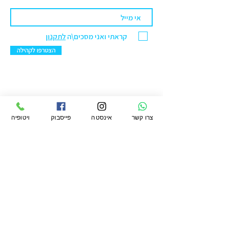
קראתי ואני מסכים\ה
לתקנון
הצטרפו לקהילה
ויטופיה מרקט בע"מ
צרו קשר
אינסטה
פייסבוק
ויטופיה
סניף ראשל"צ: הנחשול 30 מרכז ראשונים.
טלפון:
076-5422299
מייל:
office@vtopiamarket.com
ראשי
החשבון שלי
תקנון
חיפוש
העגלה שלי
תקנון מועדון
משלוחים
אודות
ההזמנות שלי
פרטיות
מגזין
הארנק שלי
החזרות
ויטופיה
הצהרת נגישות
לעסקים קטלוג
קמעונאי ומוסדי