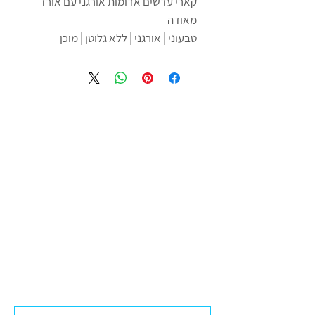
קארי עדשים אדומות אורגני עם אורז
מאודה
טבעוני | אורגני | ללא גלוטן | מוכן
לאכילה | ללא חומרים משמרים
ארוחה אורגנית מוכנה בסגנון מנה
קלאסית מהמטבח הצפון הודי
תבשיל קארי עם עדשים ברוטב
עגבניות, בצל, צ'ילי חריף ותערובת
ארומטיים לצד אורז אורגני מאודה.
חריפות מעודנת
רכיבים: תבשיל: מים, בצל*, עגבניות*,
אפונה צהובה חצויה (3%)*, שמן
חמניות*, שום*, מונג דאל (2%)*,
עדשים אדומות חצויות (2%)*, גרגרי
חומוס (3%)*, מלח שולחן, ג'ינג'ר
(זנגוויל), פלפל צ'ילי ירוק*, אבקת
כורכום*, זרעי כמון*, אבקת צ'ילי*,
אבקת מנגו מיובש*.