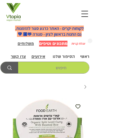
לקוחות יקרים - האתר כרגע סגור להזמנות.
גם החנות בראשון לציון - סגורה 🫶🏼 💚
מתכונים וטיפים
משלוחים
עגלת קניות
ראשי
הסיפור שלנו
אירועים
צרו קשר