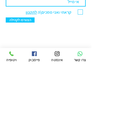
קראתי ואני מסכים\ה
לתקנון
הצטרפו לקהילה
ויטופיה מרקט בע"מ
צרו קשר
אינסטה
פייסבוק
ויטופיה
סניף ראשל"צ: הנחשול 30 מרכז ראשונים.
טלפון:
076-5422299
מייל:
office@vtopiamarket.com
ראשי
החשבון שלי
תקנון
חיפוש
העגלה שלי
תקנון מועדון
משלוחים
אודות
ההזמנות שלי
פרטיות
מגזין
הארנק שלי
החזרות
ויטופיה
הצהרת נגישות
לעסקים קטלוג
קמעונאי ומוסדי