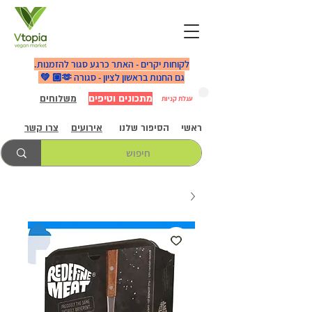
לקוחות יקרים - האתר כרגע סגור להזמנות.
גם החנות בראשון לציון - סגורה 🫶🏼 💚
מתכונים וטיפים
משלוחים
עגלת קניות
ראשי
הסיפור שלנו
אירועים
צרו קשר