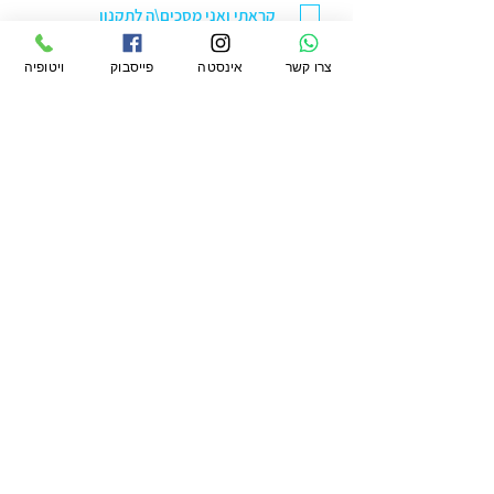
קראתי ואני מסכים\ה
לתקנון
הצטרפו לקהילה
צרו קשר
אינסטה
פייסבוק
ויטופיה
ויטופיה מרקט בע"מ
סניף ראשל"צ: הנחשול 30 מרכז ראשונים.
טלפון:
076-5422299
מייל:
office@vtopiamarket.com
ראשי
החשבון שלי
תקנון
חיפוש
העגלה שלי
תקנון מועדון
משלוחים
אודות
ההזמנות שלי
פרטיות
מגזין
הארנק שלי
החזרות
ויטופיה
הצהרת נגישות
לעסקים קטלוג
קמעונאי ומוסדי