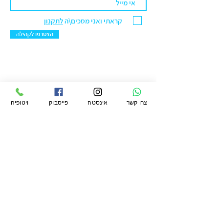
קראתי ואני מסכים\ה
לתקנון
הצטרפו לקהילה
ויטופיה מרקט בע"מ
צרו קשר
אינסטה
פייסבוק
ויטופיה
סניף ראשל"צ: הנחשול 30 מרכז ראשונים.
טלפון:
076-5422299
מייל:
office@vtopiamarket.com
ראשי
החשבון שלי
תקנון
חיפוש
העגלה שלי
תקנון מועדון
משלוחים
אודות
ההזמנות שלי
פרטיות
מגזין
הארנק שלי
החזרות
ויטופיה
הצהרת נגישות
לעסקים קטלוג
קמעונאי ומוסדי