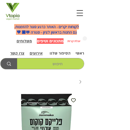
לקוחות יקרים - האתר כרגע סגור להזמנות.
גם החנות בראשון לציון - סגורה 🫶🏼 💚
מתכונים וטיפים
משלוחים
עגלת קניות
ראשי
הסיפור שלנו
אירועים
צרו קשר