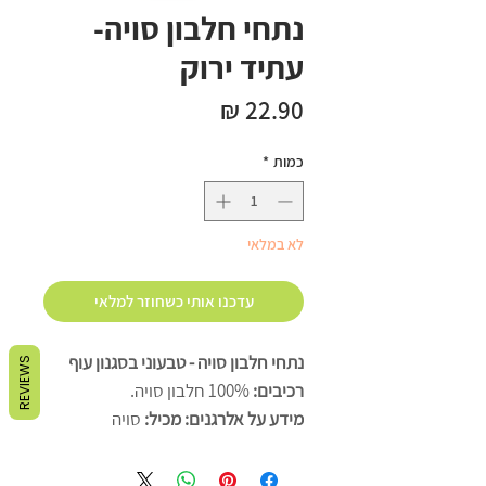
נתחי חלבון סויה-
עתיד ירוק
מחיר
כמות
*
לא במלאי
עדכנו אותי כשחוזר למלאי
נתחי חלבון סויה - טבעוני בסגנון עוף
REVIEWS
רכיבים:
100% חלבון סויה.
מידע על אלרגנים: מכיל:
סויה
עלול להכיל:
חלב (לקטוז), ביצים,
שומשום, אגוזים (שקדים, ברזיח, קשיו,