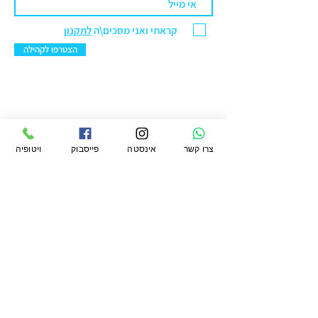
מגנזיום 177 מ"ג / זרחן 417 מ"ג
קראתי ואני מסכים\ה
לתקנון
הצטרפו לקהילה
ויטופיה מרקט בע"מ
צרו קשר
אינסטה
פייסבוק
ויטופיה
סניף ראשל"צ: הנחשול 30 מרכז ראשונים.
טלפון:
076-5422299
מייל:
office@vtopiamarket.com
ראשי
החשבון שלי
תקנון
חיפוש
העגלה שלי
תקנון מועדון
משלוחים
אודות
ההזמנות שלי
פרטיות
מגזין
הארנק שלי
החזרות
ויטופיה
הצהרת נגישות
לעסקים קטלוג
קמעונאי ומוסדי