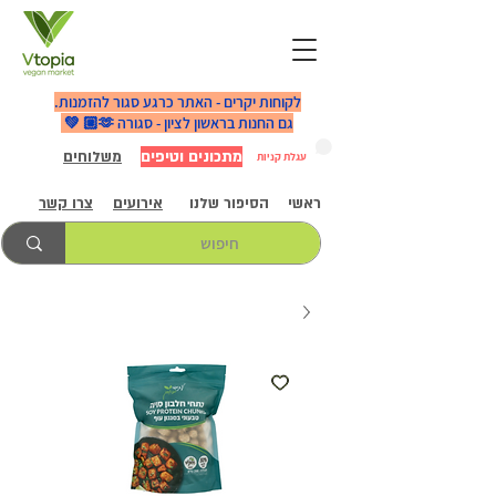
לקוחות יקרים - האתר כרגע סגור להזמנות.
גם החנות בראשון לציון - סגורה 🫶🏼 💚
מתכונים וטיפים
משלוחים
עגלת קניות
ראשי
הסיפור שלנו
אירועים
צרו קשר