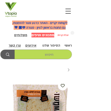
לקוחות יקרים - האתר כרגע סגור להזמנות.
גם החנות בראשון לציון - סגורה 🫶🏼 💚
מתכונים וטיפים
משלוחים
עגלת קניות
ראשי
הסיפור שלנו
אירועים
צרו קשר