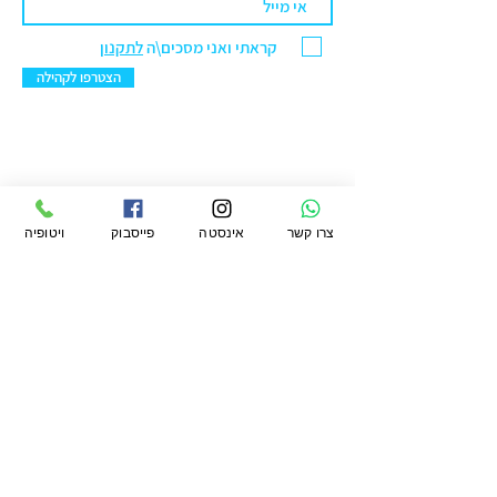
קראתי ואני מסכים\ה
לתקנון
הצטרפו לקהילה
ויטופיה מרקט בע"מ
צרו קשר
אינסטה
פייסבוק
ויטופיה
סניף ראשל"צ: הנחשול 30 מרכז ראשונים.
טלפון:
076-5422299
מייל:
office@vtopiamarket.com
ראשי
החשבון שלי
תקנון
חיפוש
העגלה שלי
תקנון מועדון
משלוחים
אודות
ההזמנות שלי
פרטיות
מגזין
הארנק שלי
החזרות
ויטופיה
הצהרת נגישות
לעסקים קטלוג
קמעונאי ומוסדי