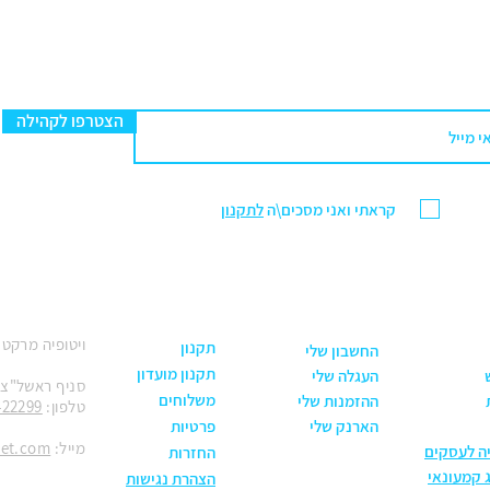
הצטרפו לקהילה
קראתי ואני מסכים\ה
לתקנון
ויטופיה מרקט
תקנון
החשבון שלי
תקנון מועדון
העגלה שלי
סניף ראשל"צ: הנחשול 30
משלוחים
ההזמנות שלי
טלפון:
422299
הארנק שלי
פרטיות
מייל:
ket.com
יה לעסקים
החזרות
 קמעונאי
הצהרת נגישות