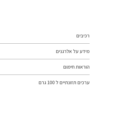
* 2 משקאות קמבוצ'ה תוססים - מומלץ להגיש
קר, אפשר גם לחזק במשקה אלכוהולי
כמובן מוזמנים פשוט לשוטט באתר ולהרכיב
רכיבים
את המארז המושלם בעינכם :)
ויטופיה - הבית הטבעוני שלכם
מידע על אלרגנים
הוראות חימום
ערכים תזונתיים ל 100 גרם
בקרוב נעדכן