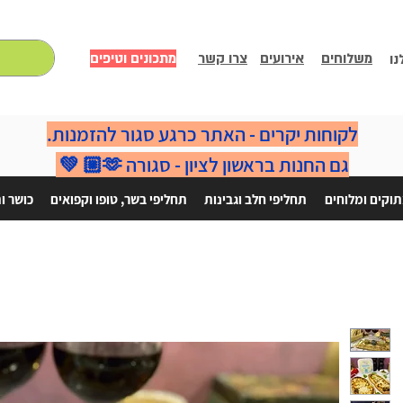
משלוחים
אירועים
צרו קשר
מתכונים וטיפים
נו
לקוחות יקרים - האתר כרגע סגור להזמנות.
גם החנות בראשון לציון - סגורה 🫶🏼 💚
וקים ומלוחים
תחליפי חלב וגבינות
תחליפי בשר, טופו וקפואים
כושר ו