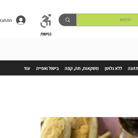
התחברו
נגישות
תזונה
ללא גלוטן
משקאות, תה, קפה
בישול ואפייה
עוד