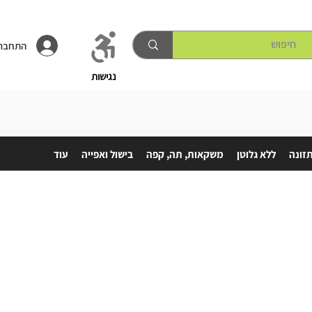
התחברו
נגישות
תזונה
ללא גלוטן
משקאות, תה, קפה
בישול ואפייה
עוד