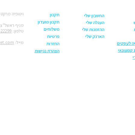
ויטופיה מרקט
תקנון
החשבון שלי
תקנון מועדון
העגלה שלי
סניף ראשל"צ: הנחשול 30
משלוחים
ההזמנות שלי
טלפון:
422299
הארנק שלי
פרטיות
מייל:
ket.com
יה לעסקים
החזרות
 קמעונאי
הצהרת נגישות
י