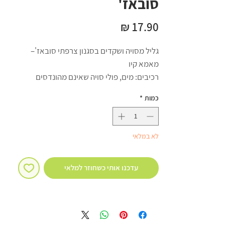
סובאז'
מחיר
גליל מסויה ושקדים בסגנון צרפתי סובאז'–
מאמא קיו
רכיבים: מים, פולי סויה שאינם מהונדסים
גנטית (28%), שמן קנולה מזוכך, שמן קוקוס,
כמות
*
שקדים (3%), תערובת עמילנים (תפו"א, תירס,
טפיוקה), שמן זית, מלח שולחן, חומרי טעם
וריח, תבלינים, חיידקים פרוביוטיים.
לא במלאי
תכולה: 160 גרם
כשר פרווה בהשגחת בד"צ 'בית יוסף'
ערכים תזונתיים ב-100 גרם:
עדכנו אותי כשחוזר למלאי
אנרגיה 284 קל' / סל השומנים 22 גר' / מתוכם:
חומצות שומן רוויות 3.9 גר' / חומצות שומן
טראנס פחות מ-0.5 גר' / כולסטרול 0 מ"ג /
נתרן 390 מ"ג / סך הפחמימות 7.12 גר' /