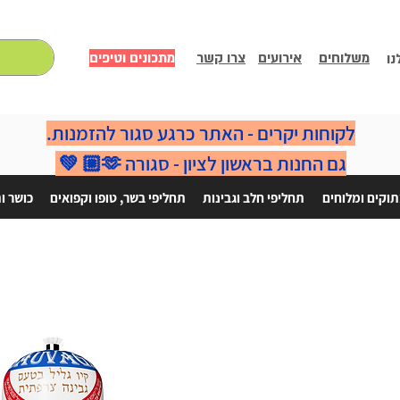
משלוחים
אירועים
צרו קשר
מתכונים וטיפים
נו
לקוחות יקרים - האתר כרגע סגור להזמנות.
גם החנות בראשון לציון - סגורה 🫶🏼 💚
וקים ומלוחים
תחליפי חלב וגבינות
תחליפי בשר, טופו וקפואים
כושר ו