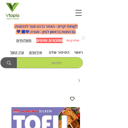
לקוחות יקרים - האתר כרגע סגור להזמנות.
גם החנות בראשון לציון - סגורה 🫶🏼 💚
מתכונים וטיפים
משלוחים
עגלת קניות
ראשי
הסיפור שלנו
אירועים
צרו קשר