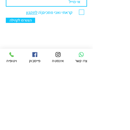
קראתי ואני מסכים\ה
לתקנון
הצטרפו לקהילה
ויטופיה מרקט בע"מ
צרו קשר
אינסטה
פייסבוק
ויטופיה
סניף ראשל"צ: הנחשול 30 מרכז ראשונים.
טלפון:
076-5422299
מייל:
office@vtopiamarket.com
ראשי
החשבון שלי
תקנון
חיפוש
העגלה שלי
תקנון מועדון
משלוחים
אודות
ההזמנות שלי
פרטיות
מגזין
הארנק שלי
החזרות
ויטופיה
הצהרת נגישות
לעסקים קטלוג
קמעונאי ומוסדי