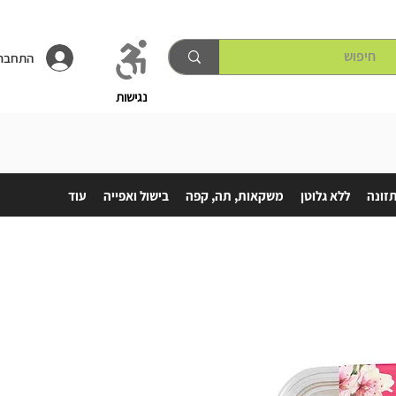
התחברו
נגישות
תזונה
ללא גלוטן
משקאות, תה, קפה
בישול ואפייה
עוד