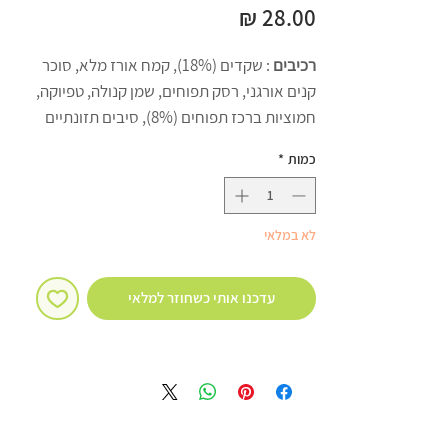
מחיר
רכיבים
: שקדים (18%), קמח אורז מלא, סוכר
קנים אורגני, רסק תפוחים, שמן קנולה, טפיוקה,
חמוציות ברכז תפוחים (8%), סיבים תזונתיים
(עולש), חומר תפיחה: אבקת אפיה (סודיום
כמות
*
ביקרבונט, פירופוספט), קינמון.
עוגיות לנמנעים מגלוטן
: מיוצר במאפייה
נפרדת ועובר בדיקות מעבדה.
לא במלאי
לנמנעים מגלוטן
מידע על אלרגנים
: אגוזים (שקד).
עדכנו אותי כשחוזר למלאי
עלול להכיל עקבות מזעריים של
: בוטנים, סויה,
שומשום, אגוזים (לוז, קוקוס).
ערכים תזונתיים
ל-100 ג׳
לעוגייה