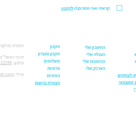
קראתי ואני מסכים\ה
לתקנון
ויטופיה מרקט
תקנון
החשבון שלי
תקנון מועדון
העגלה שלי
סניף ראשל"צ: הנחשול 30
משלוחים
ההזמנות שלי
טלפון:
422299
הארנק שלי
פרטיות
מייל:
ket.com
יה לעסקים
החזרות
 קמעונאי
הצהרת נגישות
י