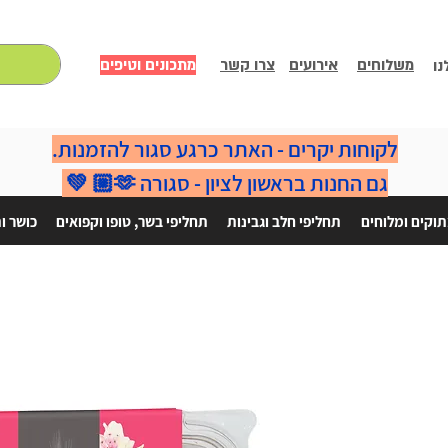
משלוחים
אירועים
צרו קשר
מתכונים וטיפים
נו
לקוחות יקרים - האתר כרגע סגור להזמנות.
גם החנות בראשון לציון - סגורה 🫶🏼 💚
וקים ומלוחים
תחליפי חלב וגבינות
תחליפי בשר, טופו וקפואים
כושר ו