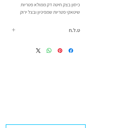
כיסון בצק חיטה דק ממולא פטריות
שיטאקי פטריות שמפיניון ובצל ירוק
300 גרם
דים סאם להבות חביבה
ט.ל.ח
הנתונים המדויקים מופיעים על גבי
המוצר, אין להסתמך על הפירוט המופיע
באתר, יתכנו טעויות או אי התאמות, יש
לקרוא את המופיע על גבי אריזת המוצר
לפני השימוש.
התמונות והתאריכים המופיעים הינם
להמחשה בלבד ואין להסתמך עליהם.