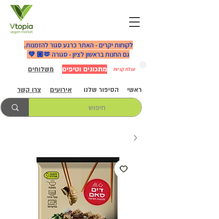
לקוחות יקרים - האתר כרגע סגור להזמנות.
גם החנות בראשון לציון - סגורה 🫶🏼 💚
מתכונים וטיפים
משלוחים
עגלת קניות
ראשי
הסיפור שלנו
אירועים
צרו קשר