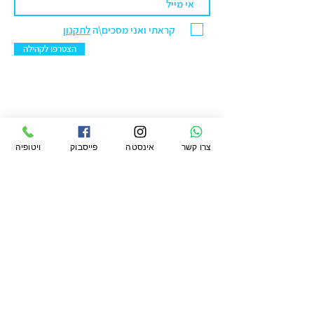
קראתי ואני מסכים\ה
לתקנון
הצטרפו לקהילה
ויטופיה מרקט בע"מ
צרו קשר
אינסטה
פייסבוק
ויטופיה
סניף ראשל"צ: הנחשול 30 מרכז ראשונים.
טלפון:
076-5422299
מייל:
office@vtopiamarket.com
ראשי
החשבון שלי
תקנון
חיפוש
העגלה שלי
תקנון מועדון
משלוחים
אודות
ההזמנות שלי
פרטיות
מגזין
הארנק שלי
החזרות
ויטופיה
הצהרת נגישות
לעסקים קטלוג
קמעונאי ומוסדי