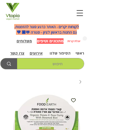
לקוחות יקרים - האתר כרגע סגור להזמנות.
גם החנות בראשון לציון - סגורה 🫶🏼 💚
מתכונים וטיפים
משלוחים
עגלת קניות
ראשי
הסיפור שלנו
אירועים
צרו קשר