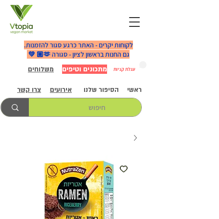
לקוחות יקרים - האתר כרגע סגור להזמנות.
גם החנות בראשון לציון - סגורה 🫶🏼 💚
מתכונים וטיפים
משלוחים
עגלת קניות
ראשי
הסיפור שלנו
אירועים
צרו קשר