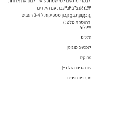
לגמרי מתאים למי שמחפש איך לגוון את ארוחת 
אוכל חורפי ומנחם
הבראנצ' ביום שבת עם הילדים 
הכמויות במתכון מספיקות ל 3-4 רעבים 
גם ילדים אוהבים
בתוספת סלט :)
איטלקי
סלטים
לנמנעים מגלוטן
מתוקים
עם הגבינות שלנו =]
מתכונים חגיגיים