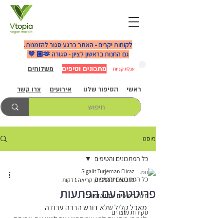
לקוחות יקרים - האתר כרגע סגור להזמנות.
גם החנות בראשון לציון - סגורה 🫶🏼 💚
מתכונים וטיפים
משלוחים
עגלת קניות
ראשי
הסיפור שלנו
אירועים
צרו קשר
פוסט
כל המתכונים והטיפים
Sigalit Turjeman Eliraz
כל המתכונים והטיפים
18 בספט׳ 2021
זמן קריאה 1 דקות
פריטטה עם הפתעות
פינת הטיפים של ויטופיה
מאכל קליל שלא דורש הרבה עבודה
סקירות מוצרים