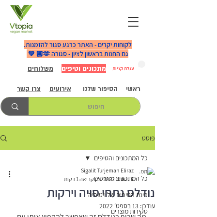
לקוחות יקרים - האתר כרגע סגור להזמנות.
גם החנות בראשון לציון - סגורה 🫶🏼 💚
מתכונים וטיפים
משלוחים
עגלת קניות
ראשי
הסיפור שלנו
אירועים
צרו קשר
פוסט
כל המתכונים והטיפים
Sigalit Turjeman Eliraz
כל המתכונים והטיפים
8 בספט׳ 2022
זמן קריאה 1 דקות
נודלס נתחי סויה וירקות
פינת הטיפים של ויטופיה
עודכן:
13 בספט׳ 2022
סקירות מוצרים
מה שכיף בנודלס זה שאפשר להקפיץ אותן עם 