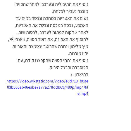
נוסיף את התיבולית ונערבב, לאחר שהסויה 
מוכנה נעביר לצלחת.
נשים את האטריות במחבת ונכסה במים עד 
האמצע, נכסה במכסה ונבשל את האטריות, 
לאחר 2 דקות לפתוח לערבב, לכסות שוב, 
להוסיף את האפונה, את רוטב הסויה, וואנבי 🍯, 
מיץ מלימון ונחכה שהרוטב יצטמצם והאוריות 
יהיו מוכנות. 
נוסיף את נתחי הסויה שהקפצנו קודם, עם 
הכוסברה והבצל הירוק. 
בתיאבון :) 
https://video.wixstatic.com/video/e5d713_b0ae
03b565ab46eabe7a77a27ffddb69/480p/mp4/fil
e.mp4