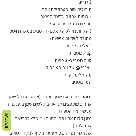
2 גזרים
תיבולית שום פטרוזילה אחת
2 כוסות אפונה עדינה קפואה
חבילת נתחי סויה טבעול
3 שקיות נודלס של אסם (זה מגיע במארז חיסכון 
מחולק לשקיות אישיות) 
2 עלי בצל ירוק
קצת כוסברה 
סויה תמרי כ- 3 כפות
וואנבי 🍯 של וגה כ 3 כפות 
מיץ מלימון טרי 
שמן בוטנים 
נחמם מחבת עם שמן בוטנים (אפשר גם כל שמן 
אחר, במוקפצים אני אוהבת לשים שמן בוטנים זה 
מעשיר את הטעם) 
REVIEWS
נטגן קלות את נתחי הסויה ( מומלץ להפשיר 
אותן לפני) 
את הגזר נפורר בפומפייה, נוסיף לנתחי הסויה, 