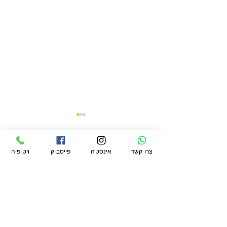
צרו קשר
אינסטה
פייסבוק
ויטופיה
תגובות
כתיבת תגובה...
פסיליום: יתרונות, אופן השימוש
ומתכון לפיתות